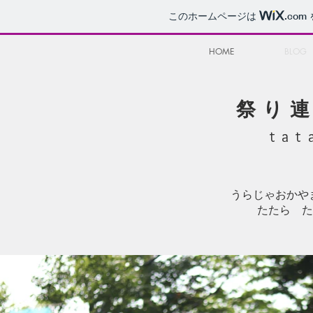
このホームページは
.com
HOME
BLOG
祭り
tat
うらじゃおか
たたら た